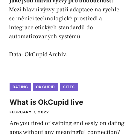
Jaké jsou hlavní výzvy pro budoucnost?
Mezi hlavní výzvy patří adaptace na rychle
se měnící technologické prostředí a
integrace etických standardů do
automatizovaných systémů.
Data:
OkCupid Archiv
.
DATING
OKCUPID
SITES
What is OkCupid live
FEBRUARY 7, 2022
Are you tired of swiping endlessly on dating
apps without any meaningful connection?